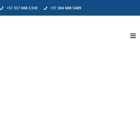
+57 317 668 1310
+57 304 680 5489
VIDEOS