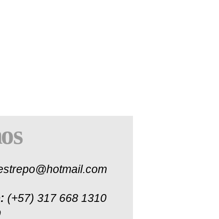
os
restrepo@hotmail.com
p:
(+57) 317 668 1310
9