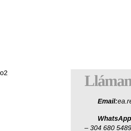
CONTACTO
Lláman
Email:
ea.
WhatsAp
– 304 680 548