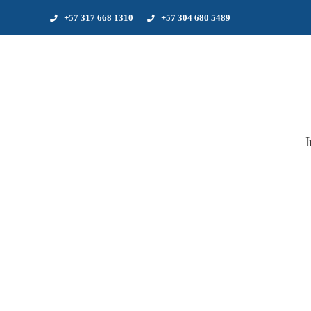
+57 317 668 1310
+57 304 680 5489
I