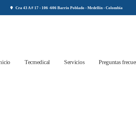
Cra 43 A # 17 - 106 -606 Barrio Poblado - Medellín - Colombia
nicio
Tecmedical
Servicios
Preguntas frecue