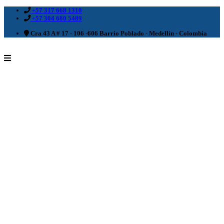
+57 317 668 1310
+57 304 680 5489
Cra 43 A # 17 - 106 -606 Barrio Poblado - Medellín - Colombia