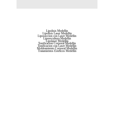
Lipolisis Medellin
Lipolisis Laser Medellin
Liposuccion con Laser Medellin
Lipoescultura Medellin
Lipolaser Medellin
Tonificacion Corporal Medellin
Tonificacion con Laser Medellin
Moldeamiento Corporal Medellin
Tratamientos Esteticos Medellin